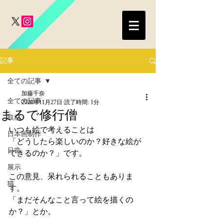
記事
全ての記事
加藤千奈
全ての記事
2020年11月27日
読了時間: 1分
まるで修行僧
取材
いつも絵で考えることは
日本画制作
「どうしたら楽しいのか？好きな絵が
日常
できるのか？」です。
展示
この意見、呆れられることもありま
猫
す。
「まだそんなこと言って絵を描くの
か？」とか。