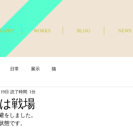
RAPHY
WORKS
BLOG
NEWS
日常
展示
猫
月19日
読了時間: 1分
は戦場
避をしました。
状態です。