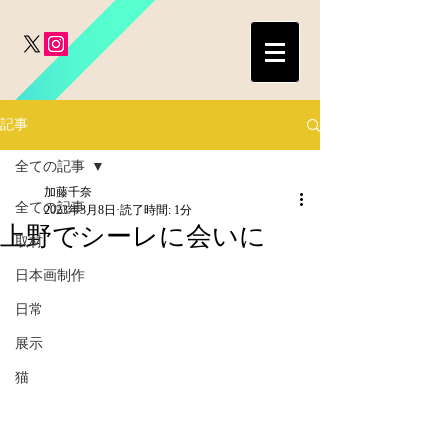
記事
全ての記事
加藤千奈
全ての記事
2023年3月8日
読了時間: 1分
上野でシーレに会いに
取材
日本画制作
日常
展示
猫