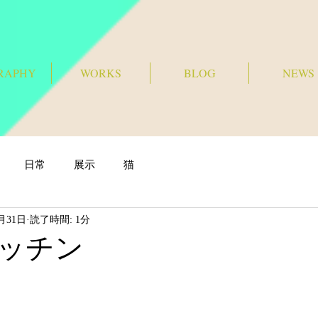
RAPHY
WORKS
BLOG
NEWS
日常
展示
猫
2月31日
読了時間: 1分
ッチン