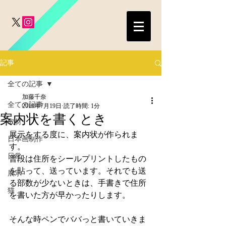
記事
全ての記事
加藤千奈
全ての記事
2019年7月19日
読了時間: 1分
案内状を書くとき
取材
展示をする度に、案内状が作られま
日本画制作
す。
日常
普段は住所をシールプリントしたもの
を貼って、送っています。それでも送
展示
る部数が少ないときは、手書きで住所
猫
を書いた方が早かったりします。
そんな時ペンでババっと書いていきま