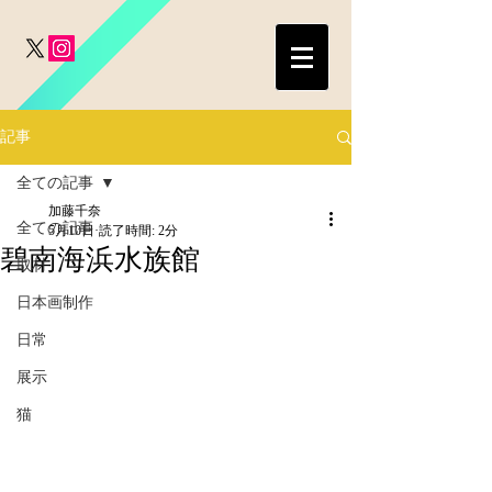
記事
全ての記事
加藤千奈
全ての記事
5月10日
読了時間: 2分
碧南海浜水族館
取材
日本画制作
日常
展示
猫