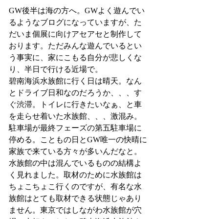
GW後半は海の方へ。GWよく遊んでい
るようなブログになっていますが、た
だいま個展に向けアセアセと制作して
おります。ただみんな遊んでいるとい
う事実に、家にこもる自分が悲しくな
り、半日で行ける近場で。
碧南海浜水族館に行く日は晴天。なん
とドライブ日和なのだろうか、、、す
ぐ渋滞。トイレに行きたいなぁ、と車
を走らせ着いた水族館、、、激混み。
駐車場が最終フェーズの第五駐車場に
停める。こともの日とGW唯一の快晴に
家族で来ている方々が多いんだなと。
水族館の中は混んでいるものの結構よ
く見れました。取材のために水族館は
ちょこちょこ行くのですが、有名な水
族館はとても取材できる状態じゃあり
ません。東京ではしながわ水族館が穴