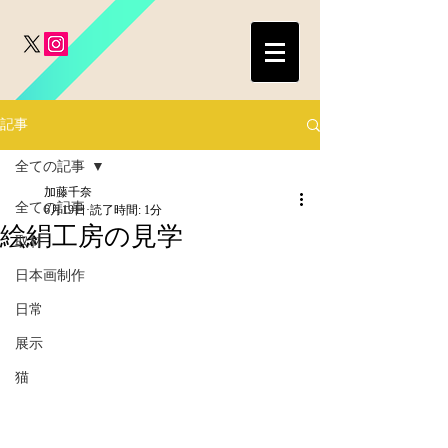
記事
全ての記事
加藤千奈
全ての記事
6月19日
読了時間: 1分
絵絹工房の見学
取材
日本画制作
日常
展示
猫