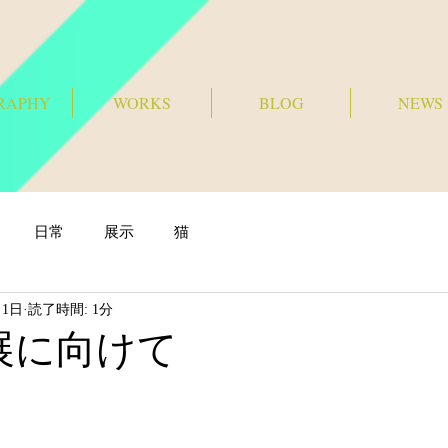
RAPHY
WORKS
BLOG
NEWS
日常
展示
猫
月1日
読了時間: 1分
展に向けて