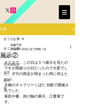
記事
全ての記事
加藤千奈
全ての記事
2018年11月8日
読了時間: 1分
展示②
取材
さてさて、この日は５つ展示を見たの
日本画制作
ですが雨振りの日だったので大変でし
日常
た。夕方の雨足が弱まった時に伺えた
のが、
展示
京橋のギャラリーくぼた 別館で開催さ
猫
れていた
落款や書、掛け軸の展示、江盦展で
す。