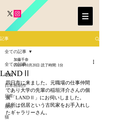
記事
全ての記事
加藤千奈
全ての記事
2025年10月20日
読了時間: 1分
LANDⅡ
取材
四日市に来ました。元職場の仕事仲間
日本画制作
であり大学の先輩の稲垣洋介さんの個
日常
展「LANDⅡ」にお伺いしました。
場所は侶居という古民家をお手入れし
展示
たギャラリーさん。
猫